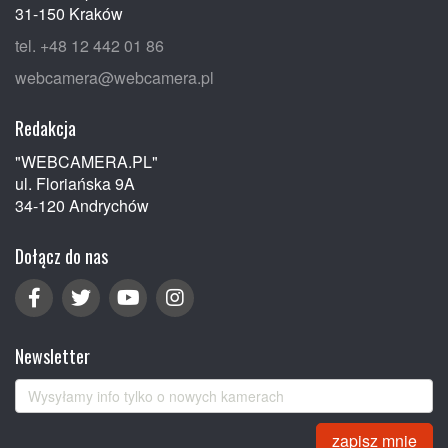
31-150 Kraków
tel. +48 12 442 01 86
webcamera@webcamera.pl
Redakcja
"WEBCAMERA.PL"
ul. Floriańska 9A
34-120 Andrychów
Dołącz do nas
Newsletter
zapisz mnie