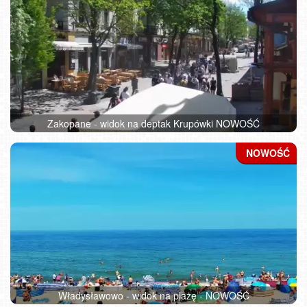
Zakopane - widok na deptak Krupówki NOWOŚĆ
Władysławowo - widok na plażę - NOWOŚĆ