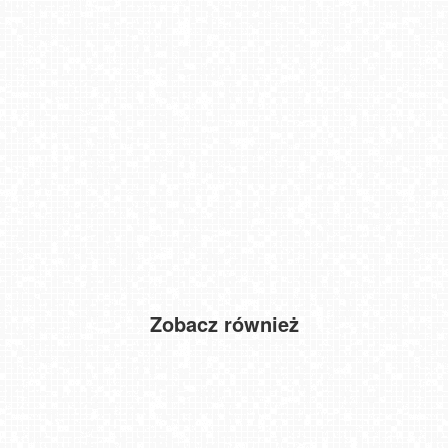
Zobacz również
SOPOT - widok na Monciak
UFO - ski Bukowina Tatrzańska
Widok na Tatry - NOWOŚĆ
Pszczoły - Pasieka Łysoń NOWOŚĆ
TATRY Zachodnie
Zawoja - Mosorny Groń
Parafia Zakopane-Chramcówki
Jezioro Rożnowskie