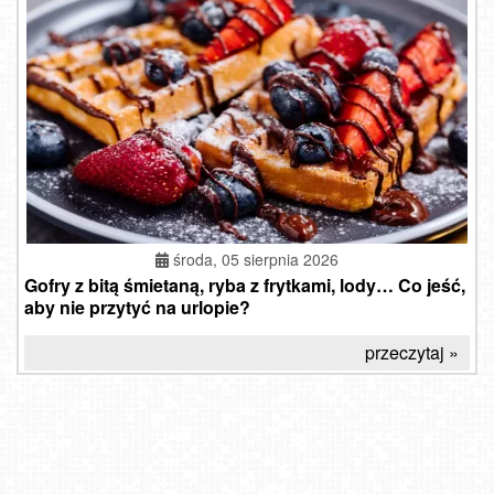
środa, 05 sierpnia 2026
Gofry z bitą śmietaną, ryba z frytkami, lody… Co jeść,
aby nie przytyć na urlopie?
przeczytaj »
Widok na Jezioro Mucharskie - NOWOŚĆ
Koziniec SKI - stacja górna
DINOLANDIA - widok na Park Rozrywki w Inwałdzie
Wejherowo - widok panoramiczny
Międzyzdroje - widok na wschodnią stronę plaży
WŁADYSŁAWOWO - widok na plażę
WIEŻYCA - ski Koszałkowo